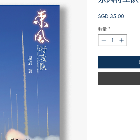
價
SGD 35.00
格
數量
*