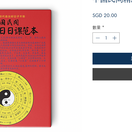
價
SGD 20.00
格
數量
*