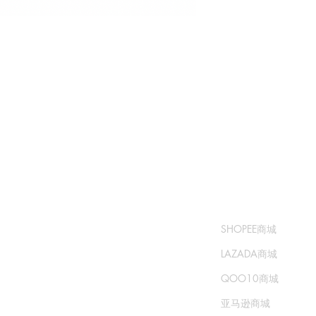
​书城
​售卖渠道
常问问题
SHOPEE商城
运输和退货
LAZADA商城
商城政策
QOO10商城
支付方式
亚马逊商城