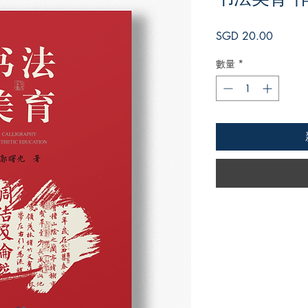
價
SGD 20.00
格
數量
*