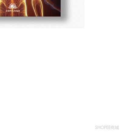
​书城
​售卖渠道
常问问题
SHOPEE商城