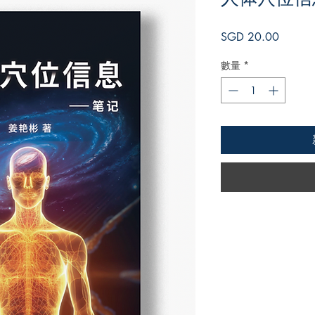
價
SGD 20.00
格
數量
*