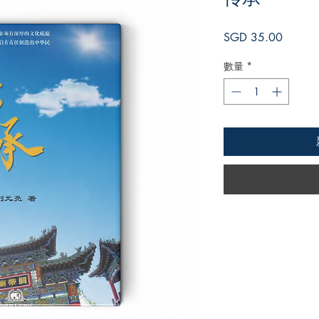
價
SGD 35.00
格
數量
*