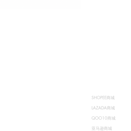
​书城
​售卖渠道
常问问题
SHOPEE商城
运输和退货
LAZADA商城
商城政策
QOO10商城
支付方式
亚马逊商城