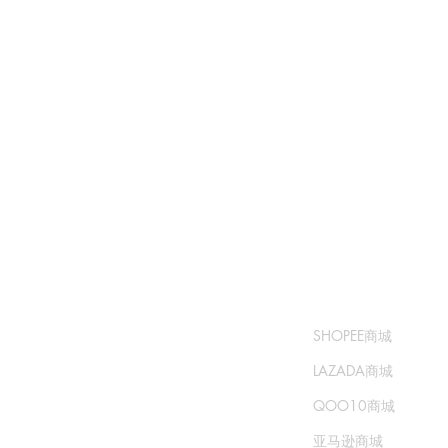
​书城
​售卖渠道
常问问题
SHOPEE商城
运输和退货
LAZADA商城
商城政策
QOO10商城
支付方式
亚马逊商城