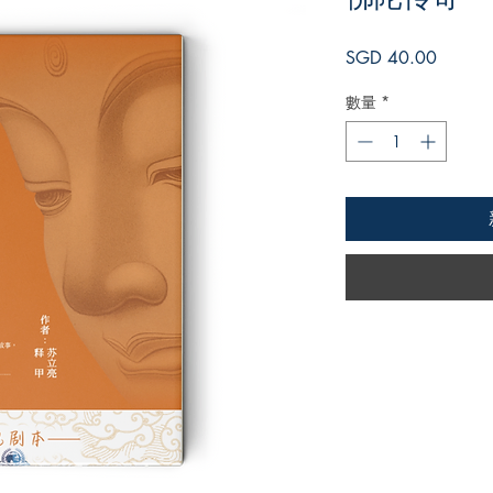
價
SGD 40.00
格
數量
*