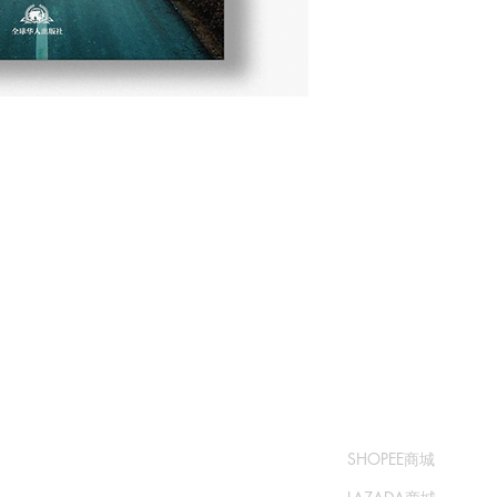
​书城
​售卖渠道
常问问题
SHOPEE商城