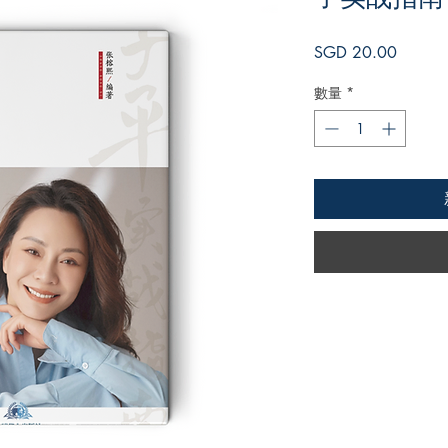
價
SGD 20.00
格
數量
*