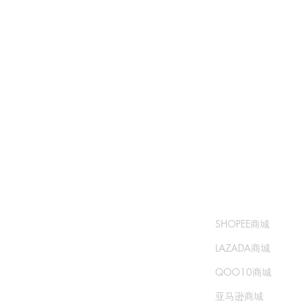
​书城
​售卖渠道
常问问题
SHOPEE商城
运输和退货
LAZADA商城
商城政策
QOO10商城
支付方式
亚马逊商城