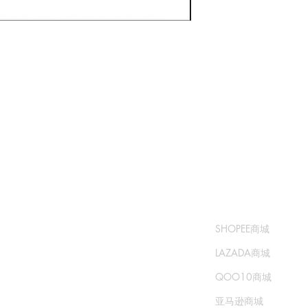
​书城
​售卖渠道
常问问题
SHOPEE商城
运输和退货
LAZADA商城
商城政策
QOO10商城
支付方式
亚马逊商城