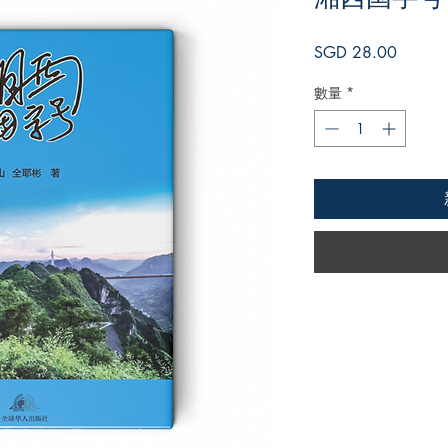
價
SGD 28.00
格
數量
*