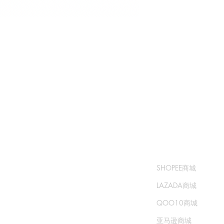
​书城
​售卖渠道
常问问题
SHOPEE商城
运输和退货
LAZADA商城
商城政策
QOO10商城
支付方式
亚马逊商城