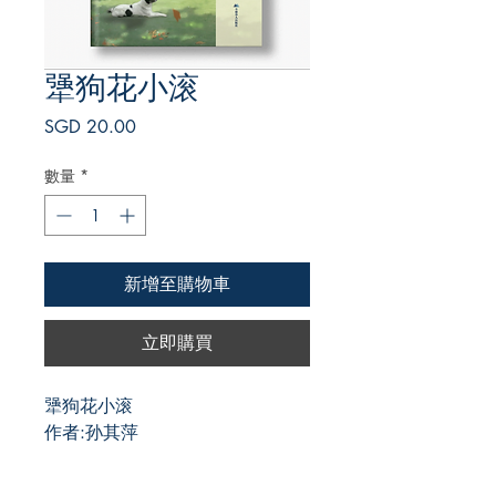
犟狗花小滚
價
SGD 20.00
格
數量
*
新增至購物車
立即購買
犟狗花小滚
作者:孙其萍