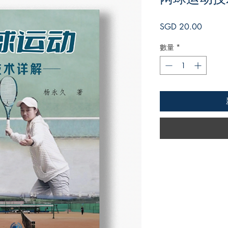
價
SGD 20.00
格
數量
*