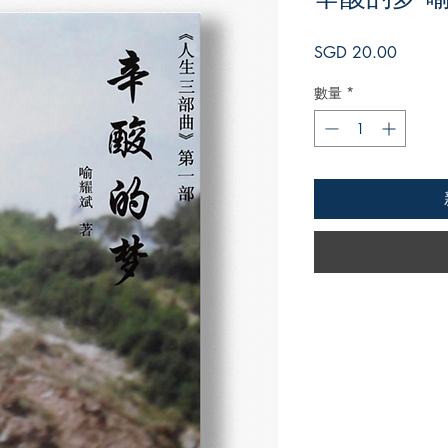
價
SGD 20.00
格
數量
*