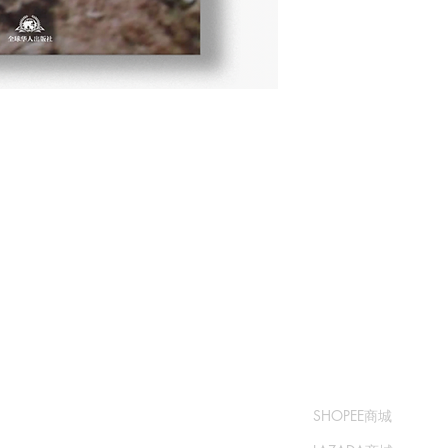
​书城
​售卖渠道
常问问题
SHOPEE商城