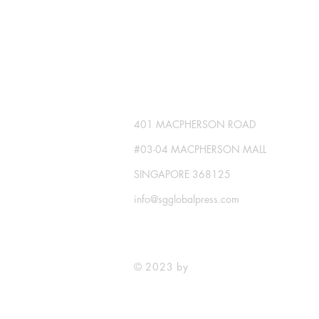
SG GLOBAL PRESS
Publisher No. R230512-002
401 MACPHERSON ROAD
#03-04 MACPHERSON MALL
SINGAPORE 368125
info@sgglobalpress.com
© 2023 by
SG GLOBAL PRESS