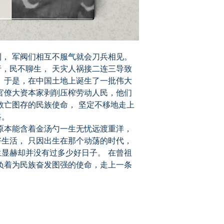
， 军阀们相互不服气就会刀兵相见。
，民不聊生， 天灾人祸接二连三导致
。于是，在中国土地上诞生了一批伟大
官僚大资本家剥削压榨劳动人民，他们
救亡图存的民族使命， 坚定不移地走上
路。
原本能含着金汤勺一生无忧远渡重洋，
生活， 只因出生在那个动荡的时代，
显赫却并没有过多少好日子。 在曾祖
负着为民族奋发图强的使命，走上一条