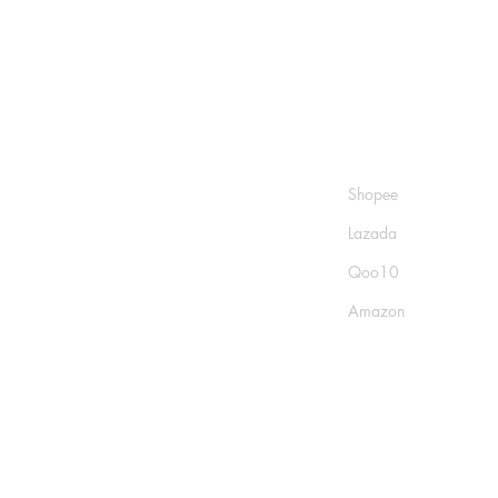
Shop
Socials
FAQ
Shopee
Shipping & Returns
Lazada
Store Policy
Qoo10
Payment Methods
Amazon